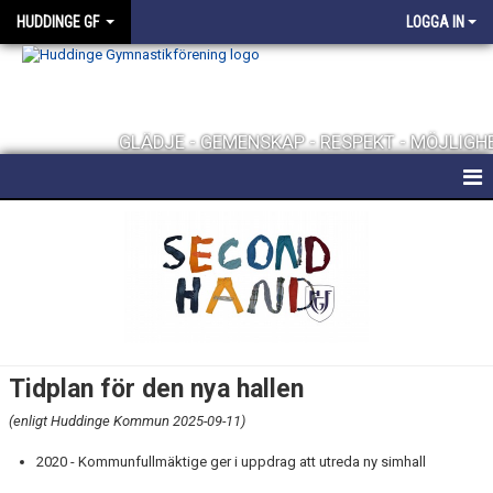
HUDDINGE GF
LOGGA IN
GLÄDJE - GEMENSKAP - RESPEKT - MÖJLIGH
HEM
FÖRENINGEN
KONTAKT
FÖRENINGSKLÄDER
Tidplan för den nya hallen
UTMÄRKELSER
(enligt Huddinge Kommun 2025-09-11)
TRÄNINGSHALLAR
2020 - Kommunfullmäktige ger i uppdrag att utreda ny simhall