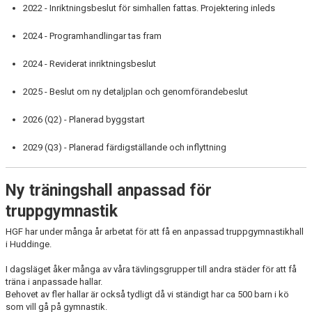
2022 - Inriktningsbeslut för simhallen fattas. Projektering inleds
NYA HALLEN
2024 - Programhandlingar tas fram
BLI LEDARE
2024 - Reviderat inriktningsbeslut
SPONSRING
2025 - Beslut om ny detaljplan och genomförandebeslut
2026 (Q2) - Planerad byggstart
2029 (Q3) - Planerad färdigställande och inflyttning
Ny träningshall anpassad för
truppgymnastik
HGF har under många år arbetat för att få en anpassad truppgymnastikhall
i Huddinge.
I dagsläget åker många av våra tävlingsgrupper till andra städer för att få
träna i anpassade hallar.
Behovet av fler hallar är också tydligt då vi ständigt har ca 500 barn i kö
som vill gå på gymnastik.