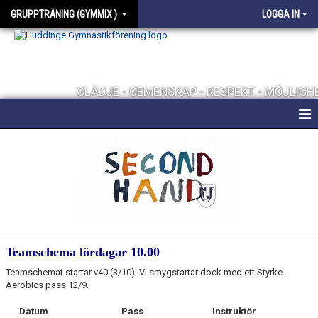
GRUPPTRÄNING (GYMMIX )
LOGGA IN
GLÄDJE - GEMENSKAP - RESPEKT - MÖJLIGH
HEM
ORGANISATION
TRÄNINGSPASS
BOKA PASS
Teamschema lördagar 10.00
PRISER
Teamschemat startar v40 (3/10). Vi smygstartar dock med ett Styrke-
Aerobics pass 12/9.
BILDGALLERI
Datum
Pass
Instruktör