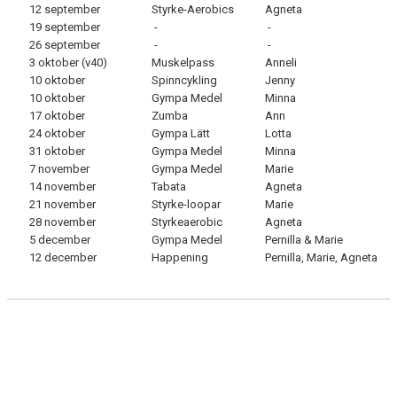
INSTRUKTÖRER
12 september
Styrke-Aerobics
Agneta
19 september
-
-
26 september
-
-
VI SÖKER LEDARE
3 oktober (v40)
Muskelpass
Anneli
10 oktober
Spinncykling
Jenny
10 oktober
Gympa Medel
Minna
17 oktober
Zumba
Ann
24 oktober
Gympa Lätt
Lotta
31 oktober
Gympa Medel
Minna
7 november
Gympa Medel
Marie
14 november
Tabata
Agneta
21 november
Styrke-loopar
Marie
28 november
Styrkeaerobic
Agneta
5 december
Gympa Medel
Pernilla & Marie
12 december
Happening
Pernilla, Marie, Agneta