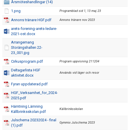
Årsmöteshandlingar (14)
1.png
Programblad sid 1, 13 maj 23
Annons tränare HGF.pdf
Annons tränare nov 2023
arets-forening-arets-ledare-
2021-ost.docx
Arrangemang
Storängshallen 22-
23_001.jpg
Cirkusprogram.pdf
Program uppvisning 211204
Deltagarlista HGF
Används vid läger och resor
aktivitet.docx
Fyran uppdaterad.pdf
HGF_Verksamhet_for_2024-
2025.pdf
Hämtning Lämning
Källbrinksskolan
Källbrinksskolan.pdf
Julschema 20232024 - final
Gymmix Julschema 2023
(1).pdf