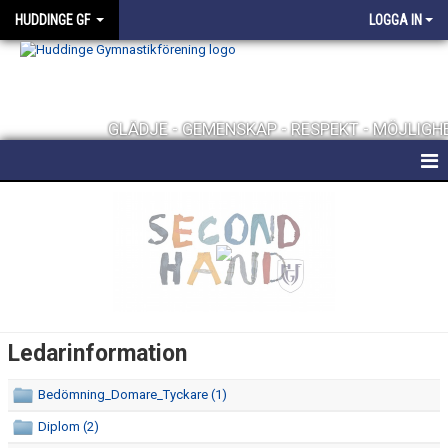
HUDDINGE GF
LOGGA IN
GLÄDJE - GEMENSKAP - RESPEKT - MÖJLIGH
HEM
FÖRENINGEN
KONTAKT
FÖRENINGSKLÄDER
Ledarinformation
UTMÄRKELSER
Bedömning_Domare_Tyckare (1)
TRÄNINGSHALLAR
Diplom (2)