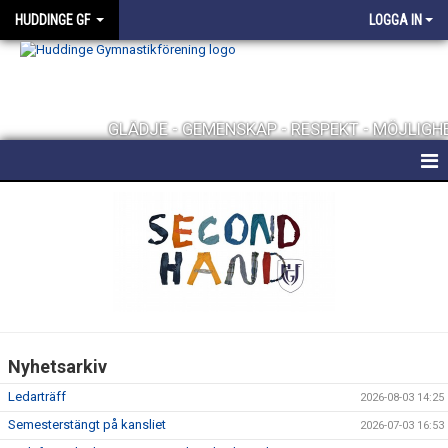
HUDDINGE GF
LOGGA IN
GLÄDJE - GEMENSKAP - RESPEKT - MÖJLIGH
HEM
FÖRENINGEN
KONTAKT
FÖRENINGSKLÄDER
Nyhetsarkiv
UTMÄRKELSER
Ledarträff
2026-08-03 14:25
TRÄNINGSHALLAR
Semesterstängt på kansliet
2026-07-03 16:53