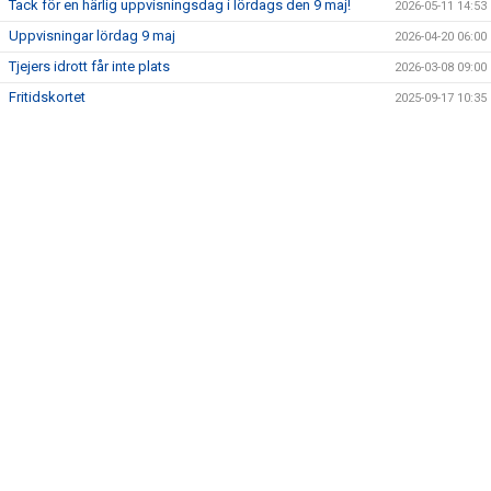
Tack för en härlig uppvisningsdag i lördags den 9 maj!
2026-05-11 14:53
NYA HALLEN
Uppvisningar lördag 9 maj
2026-04-20 06:00
BLI LEDARE
Tjejers idrott får inte plats
2026-03-08 09:00
Fritidskortet
2025-09-17 10:35
SPONSRING