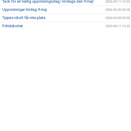
Tack för en härlig uppvisningsdag i lördags den 9 maj!
2026-05-11 14:53
NYA HALLEN
Uppvisningar lördag 9 maj
2026-04-20 06:00
BLI LEDARE
Tjejers idrott får inte plats
2026-03-08 09:00
Fritidskortet
2025-09-17 10:35
SPONSRING