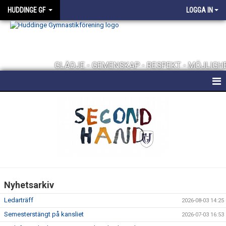
HUDDINGE GF
LOGGA IN
GLÄDJE - GEMENSKAP - RESPEKT - MÖJLIGH
HEM
FÖRENINGEN
KONTAKT
FÖRENINGSKLÄDER
Nyhetsarkiv
UTMÄRKELSER
Ledarträff
2026-08-03 14:25
TRÄNINGSHALLAR
Semesterstängt på kansliet
2026-07-03 16:53