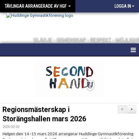
TÄVLINGAR ARRANGERADE AV HGF
LOGGA IN
GLÄDJE - GEMENSKAP - RESPEKT - MÖJLIGH
TÄVLINGAR ARRANGERADE AV HGF
DOKUMENT
Regionsmästerskap i
<
>
Storängshallen mars 2026
2026-02-20
Helgen den 14–15 mars 2026 arrangerar Huddinge Gymnastikförening