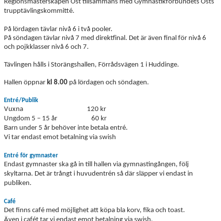
Regionsmästerskapen Öst tillsammans med Gymnastikförbundets Östs
trupptävlingskommitté.
På lördagen tävlar nivå 6 i två pooler.
På söndagen tävlar nivå 7 med direktfinal. Det är även final för nivå 6
och pojkklasser nivå 6 och 7.
Tävlingen hålls i Storängshallen, Förrådsvägen 1 i Huddinge.
Hallen öppnar
kl
8.00
på lördagen och söndagen.
Entré/Publik
Vuxna 120 kr
Ungdom 5 – 15 år
6
0 kr
Barn under 5 år behöver inte betala entré.
Vi tar endast emot betalning via swish
Entré för gymnaster
Endast gymnaster ska gå in till hallen via gymnastingången, följ
skyltarna. Det är trångt i huvudentrén så där släpper vi endast in
publiken.
Café
Det finns café med möjlighet att köpa bla korv, fika och toast.
Även i cafét tar vi endast emot betalning via swish.