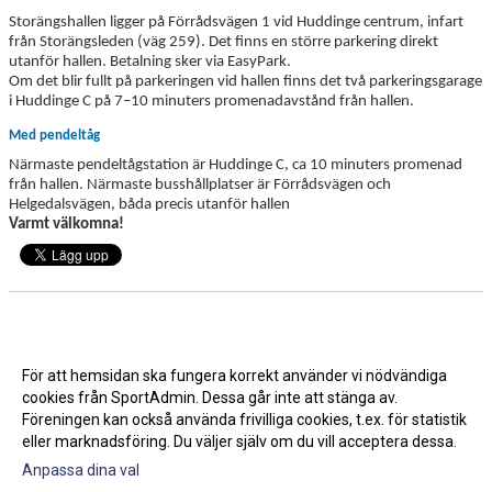
Storängshallen ligger på Förrådsvägen 1 vid Huddinge centrum, infart
från Storängsleden (väg 259). Det finns en större parkering direkt
utanför hallen. Betalning sker via EasyPark.
Om det blir fullt på parkeringen vid hallen finns det två parkeringsgarage
i Huddinge C på 7–10 minuters promenadavstånd från hallen.
Med pendeltåg
Närmaste pendeltågstation är Huddinge C, ca 10 minuters promenad
från hallen. Närmaste busshållplatser är Förrådsvägen och
Helgedalsvägen, båda precis utanför hallen
Varmt välkomna!
Nyhetsarkiv
Regionsmästerskap i Storängshallen mars 2026
För att hemsidan ska fungera korrekt använder vi nödvändiga
2026-02-20
cookies från SportAdmin. Dessa går inte att stänga av.
Regionsmästerskap i Storängshallen
2025-11-19 11:23
Föreningen kan också använda frivilliga cookies, t.ex. för statistik
eller marknadsföring. Du väljer själv om du vill acceptera dessa.
Anpassa dina val