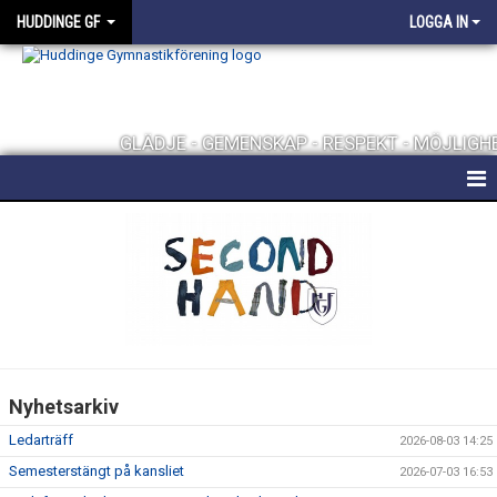
HUDDINGE GF
LOGGA IN
GLÄDJE - GEMENSKAP - RESPEKT - MÖJLIGH
HEM
FÖRENINGEN
KONTAKT
FÖRENINGSKLÄDER
Nyhetsarkiv
UTMÄRKELSER
Ledarträff
2026-08-03 14:25
TRÄNINGSHALLAR
Semesterstängt på kansliet
2026-07-03 16:53