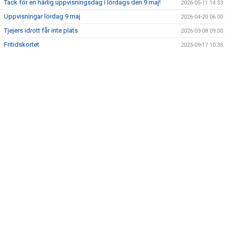
Tack för en härlig uppvisningsdag i lördags den 9 maj!
2026-05-11 14:53
NYA HALLEN
Uppvisningar lördag 9 maj
2026-04-20 06:00
BLI LEDARE
Tjejers idrott får inte plats
2026-03-08 09:00
Fritidskortet
2025-09-17 10:35
SPONSRING